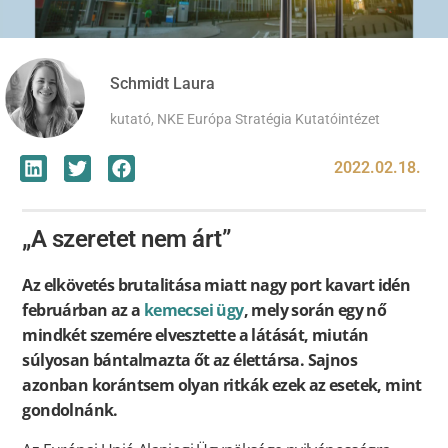
Schmidt Laura
kutató, NKE Európa Stratégia Kutatóintézet
2022.02.18.
„A szeretet nem árt”
Az elkövetés brutalitása miatt nagy port kavart idén
februárban az a
kemecsei ügy
, mely során egy nő
mindkét szemére elvesztette a látását, miután
súlyosan bántalmazta őt az élettársa. Sajnos
azonban korántsem olyan ritkák ezek az esetek, mint
gondolnánk.