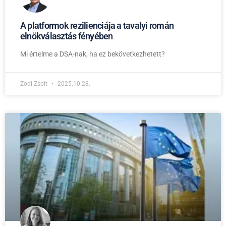
A platformok rezilienciája a tavalyi román
elnökválasztás fényében
Mi értelme a DSA-nak, ha ez bekövetkezhetett?
Ződi Zsolt
2025.10.28.