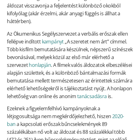
áldozat visszavonja a feljelentést különböző okokból
kifolyólag (akár érzelmi, akár anyagi függés is állhat a
háttérben).
Az Ökumenikus Segélyszervezet a verbális erőszak ellen
fellépve indított
kampányt
„A szeretet nem árt” címmel.
Több kisfilm bemutatására készülnek, népszerű színészek
bevonásával, melyek közül az első már elérhető a
szervezet
honlapján
. A filmek valós áldozatok elbeszélései
alapján születtek, és a különböző bántalmazási formák
bemutatása mellett természetesen az érintettek számára
elérhető lehetőségekről is tájékoztatást nyújt. A honlapon
lehetőség van online és anonim
tanácsadásra
is.
Ezeknek a figyelemfelhívó kampányoknak a
létjogosultsága nem megkérdőjelezhető, hiszen
2020-
ban
a kapcsolati erőszak bűncselekmények 89
százalékában nő volt az áldozat és 88 százalékkal több
(472 és 251) ilyen bűncselekmény történt, mint az előző