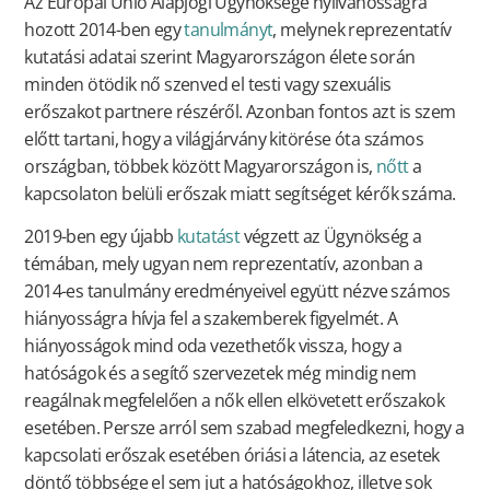
Az Európai Unió Alapjogi Ügynöksége nyilvánosságra
hozott 2014-ben egy
tanulmányt
, melynek reprezentatív
kutatási adatai szerint Magyarországon élete során
minden ötödik nő szenved el testi vagy szexuális
erőszakot partnere részéről. Azonban fontos azt is szem
előtt tartani, hogy a világjárvány kitörése óta számos
országban, többek között Magyarországon is,
nőtt
a
kapcsolaton belüli erőszak miatt segítséget kérők száma.
2019-ben egy újabb
kutatást
végzett az Ügynökség a
témában, mely ugyan nem reprezentatív, azonban a
2014-es tanulmány eredményeivel együtt nézve számos
hiányosságra hívja fel a szakemberek figyelmét. A
hiányosságok mind oda vezethetők vissza, hogy a
hatóságok és a segítő szervezetek még mindig nem
reagálnak megfelelően a nők ellen elkövetett erőszakok
esetében. Persze arról sem szabad megfeledkezni, hogy a
kapcsolati erőszak esetében óriási a látencia, az esetek
döntő többsége el sem jut a hatóságokhoz, illetve sok