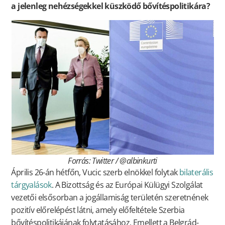
a jelenleg nehézségekkel küszködő bővítéspolitikára?
Forrás: Twitter / @albinkurti
Április 26-án hétfőn, Vucic szerb elnökkel folytak
bilaterális
tárgyalások
. A Bizottság és az Európai Külügyi Szolgálat
vezetői elsősorban a jogállamiság területén szeretnének
pozitív előrelépést látni, amely előfeltétele Szerbia
bővítéspolitikájának folytatásához. Emellett a Belgrád-