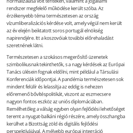
normalizálása volt terítéken, valamint a jogállami
rendszer megfelelő működése került szóba. Az
érzékenyebb téma természetesen az ország
vízumliberalizációs kérdése volt, amely végül nem került
az év elején beiktatott soros portugál elnökség
napirendjére. Itt a koszovóiak további előrehaladást
szeretnének látni.
Természetesen a szokásos megerősítő üzenetek
szimbolikusnak tekinthetők, s a nagy kérdések az Európai
Tanács ülésein fognak eldőlni, mint például a Társulási
Konferenciák időpontjai. A pandémia természetesen sok
mindent felülír és lelassítja az eddig is nehezen
előremenő bővítéspolitikát, viszont az eszmecsere
nagyon fontos eszköz az uniós diplomáciában.
Remélhetőleg a válság egyben olyan fejlődési lehetőséget
teremt a nyugat-balkáni régió részére, amely összhangba
kerülhet a Bizottság zöld és digitális fejlődési
perspektívájával. A mélyebb európai integráció