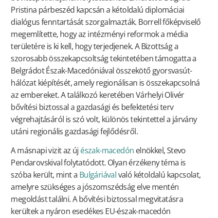
Pristina párbeszéd kapcsán a kétoldalú diplomáciai
dialógus fenntartását szorgalmazták. Borrell főképviselő
megemlítette, hogy az intézményi reformok a média
területére is ki kell, hogy terjedjenek. A Bizottság a
szorosabb összekapcsoltság tekintetében támogatta a
Belgrádot Észak-Macedóniával összekötő gyorsvasút-
hálózat kiépítését, amely regionálisan is összekapcsolná
az embereket. A találkozó keretében Várhelyi Olivér
bővítési biztossal a gazdasági és befektetési terv
végrehajtásáról is szó volt, különös tekintettel a járvány
utáni regionális gazdasági fejlődésről.
A másnapi vizit az új
észak-macedón
elnökkel, Stevo
Pendarovskival folytatódott. Olyan érzékeny téma is
szóba került, mint a
Bulgáriával
való kétoldalú kapcsolat,
amelyre szükséges a jószomszédság elve mentén
megoldást találni. A bővítési biztossal megvitatásra
kerültek a nyáron esedékes EU-észak-macedón