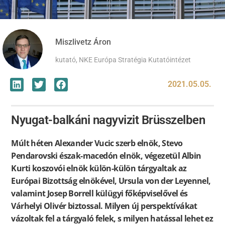
Miszlivetz Áron
kutató, NKE Európa Stratégia Kutatóintézet
2021.05.05.
Nyugat-balkáni nagyvizit Brüsszelben
Múlt héten Alexander Vucic szerb elnök, Stevo
Pendarovski észak-macedón elnök, végezetül Albin
Kurti koszovói elnök külön-külön tárgyaltak az
Európai Bizottság elnökével, Ursula von der Leyennel,
valamint Josep Borrell külügyi főképviselővel és
Várhelyi Olivér biztossal. Milyen új perspektívákat
vázoltak fel a tárgyaló felek, s milyen hatással lehet ez