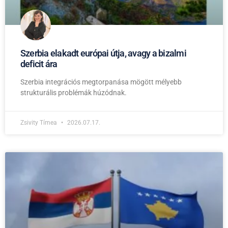
Szerbia elakadt európai útja, avagy a bizalmi
deficit ára
Szerbia integrációs megtorpanása mögött mélyebb
strukturális problémák húzódnak.
Zsivity Tímea
2026.07.17.