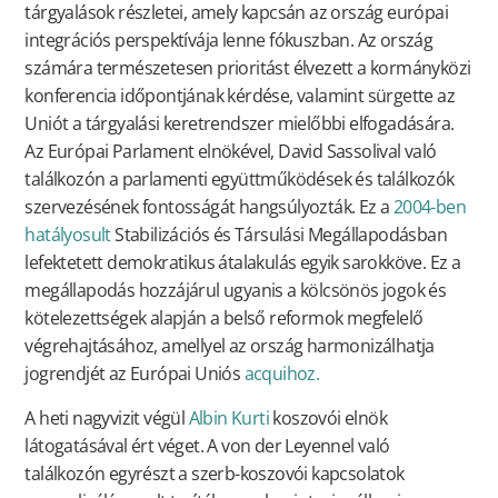
tárgyalások részletei, amely kapcsán az ország európai
integrációs perspektívája lenne fókuszban. Az ország
számára természetesen prioritást élvezett a kormányközi
konferencia időpontjának kérdése, valamint sürgette az
Uniót a tárgyalási keretrendszer mielőbbi elfogadására.
Az Európai Parlament elnökével, David Sassolival való
találkozón a parlamenti együttműködések és találkozók
szervezésének fontosságát hangsúlyozták. Ez a
2004-ben
hatályosult
Stabilizációs és Társulási Megállapodásban
lefektetett demokratikus átalakulás egyik sarokköve. Ez a
megállapodás hozzájárul ugyanis a kölcsönös jogok és
kötelezettségek alapján a belső reformok megfelelő
végrehajtásához, amellyel az ország harmonizálhatja
jogrendjét az Európai Uniós
acquihoz.
A heti nagyvizit végül
Albin Kurti
koszovói elnök
látogatásával ért véget. A von der Leyennel való
találkozón egyrészt a szerb-koszovói kapcsolatok