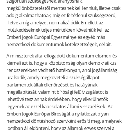
szigorúan szükségesnek, arányosnak,
megkülönböztetéstől mentesnek kell lenniük, illetve csak
addig alkalmazhatóak, míg ez feltétlenül szükségszerű,
illetve amíg a helyzet normalizálódik. Emellett az
intézkedéseknek teljes mértékben követniük kell az
Emberi Jogok Európai Egyezménye és egyéb más
nemzetközi dokumentumok kötelezettségeit, céljait.
A miniszterek által elfogadott dokumentum elismeri és
kiemeli azt is, hogy a közbiztonság olyan demokratikus
rendszerekben védhető hatékonyan, ahol jogállamiság
uralkodik, amely megköveteli a szükségállapot
parlamentek általi ellenőrzését és hatályának
megállapítását, valamint bírósági felülvizsgálatot is
lehetővé tesz annak érdekében, hogy elkerülhetők
legyenek az ezzel kapcsolatos állami visszaélések. Az
Emberi Jogok Európai Bíróságát a nyilatkozat olyan
nemzetközi döntéshozó szervként erősíti meg, amelynek
jogában áll eldönteni, hogy az államok egyes szervei a