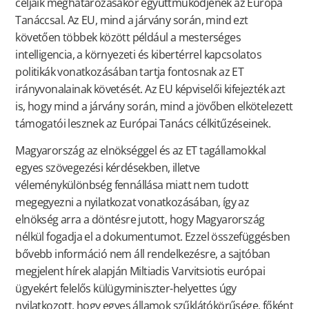
céljaik meghatározásakor együttműködjenek az Európa
Tanáccsal. Az EU, mind a járvány során, mind ezt
követően többek között például a mesterséges
intelligencia, a környezeti és kibertérrel kapcsolatos
politikák vonatkozásában tartja fontosnak az ET
irányvonalainak követését. Az EU képviselői kifejezték azt
is, hogy mind a járvány során, mind a jövőben elkötelezett
támogatói lesznek az Európai Tanács célkitűzéseinek.
Magyarország az elnökséggel és az ET tagállamokkal
egyes szövegezési kérdésekben, illetve
véleménykülönbség fennállása miatt nem tudott
megegyezni a nyilatkozat vonatkozásában, így az
elnökség arra a döntésre jutott, hogy Magyarország
nélkül fogadja el a dokumentumot. Ezzel összefüggésben
bővebb információ nem áll rendelkezésre, a sajtóban
megjelent hírek alapján Miltiadis Varvitsiotis európai
ügyekért felelős külügyminiszter-helyettes úgy
nyilatkozott, hogy egyes államok szűklátókörűsége, főként