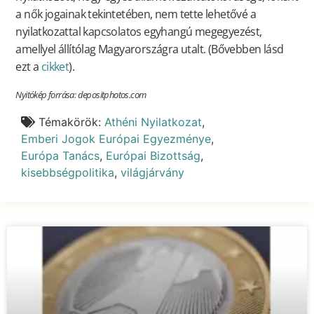
a nők jogainak tekintetében, nem tette lehetővé a
nyilatkozattal kapcsolatos egyhangú megegyezést,
amellyel állítólag Magyarországra utalt. (Bővebben lásd
ezt a
cikket
).
Nyitókép forrása: depositphotos.com
Témakörök:
Athéni Nyilatkozat
,
Emberi Jogok Európai Egyezménye
,
Európa Tanács
,
Európai Bizottság
,
kisebbségpolitika
,
világjárvány