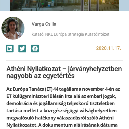
Varga Csilla
kutató, NKE Európa Stratégia Kutatóintézet
2020.11.17.
Athéni Nyilatkozat – járványhelyzetben
nagyobb az egyetértés
Az Európa Tanács (ET) 44 tagállama november 4-én az
ET külügyminiszteri ülésén írta alá az emberi jogok,
demokrácia és jogállamiság teljeskörű tiszteletben
tartása mellett a közegészségügyi válsághelyzetben
megvalósuló hatékony válaszadásról szóló Athéni
Nyilatkozatot. A dokumentum aláírásának dátuma