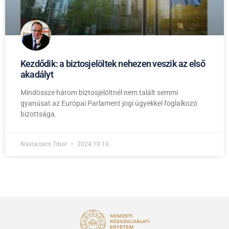
Kezdődik: a biztosjelöltek nehezen veszik az első
akadályt
Mindössze három biztosjelöltnél nem talált semmi
gyanúsat az Európai Parlament jogi ügyekkel foglalkozó
bizottsága.
Navracsics Tibor
2024.10.10.