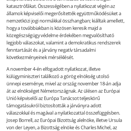
katasztrófákat. Összességében a nyilatkozat végén az
államok képviselői megerősítették együttműködésüket a
nemzetközi jogi normákkal összhangban; kiálltak amellett,
hogy a továbbiakban is közösen keresik majd a
közegészségügy védelme érdekében megvalósítható
legjobb válaszokat, valamint a demokratikus rendszerek
fenntartását és a járvány negatív társadalmi
következményeinek mérséklését.
A november 4-én elfogadott nyilatkozat, illetve
külügyminiszteri találkozó a görög elnökség utolsó
ünnepi eseménye, mivel az ország november 18-án adja
át az elnökséget Németországnak. Az ülésen az Európai
Unió képviselői az Európa Tanácsot teljeskörű
támogatásukról biztosították a járványra adott
válaszokkal és magával a nyilatkozattal összefüggésben.
Josep Borrell, az Európai Bizottság alelnöke, illetve Ursula
von der Leyen, a Bizottság elnöke és Charles Michel, az