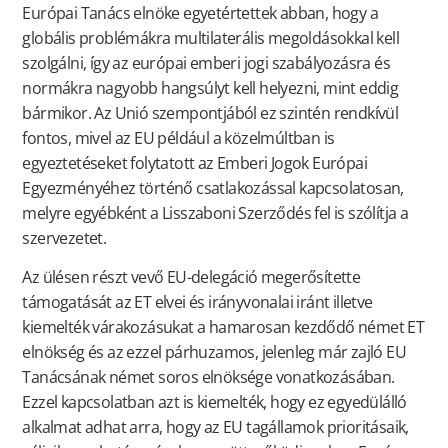
Európai Tanács elnöke egyetértettek abban, hogy a
globális problémákra multilaterális megoldásokkal kell
szolgálni, így az európai emberi jogi szabályozásra és
normákra nagyobb hangsúlyt kell helyezni, mint eddig
bármikor. Az Unió szempontjából ez szintén rendkívül
fontos, mivel az EU például a közelmúltban is
egyeztetéseket folytatott az Emberi Jogok Európai
Egyezményéhez történő csatlakozással kapcsolatosan,
melyre egyébként a Lisszaboni Szerződés fel is szólítja a
szervezetet.
Az ülésen részt vevő EU-delegáció megerősítette
támogatását az ET elvei és irányvonalai iránt illetve
kiemelték várakozásukat a hamarosan kezdődő német ET
elnökség és az ezzel párhuzamos, jelenleg már zajló EU
Tanácsának német soros elnöksége vonatkozásában.
Ezzel kapcsolatban azt is kiemelték, hogy ez egyedülálló
alkalmat adhat arra, hogy az EU tagállamok prioritásaik,