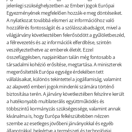
jelenlegi szükséghelyzetben az Emberi Jogok Európai
Egyezményének megfelelően hozzák-e meg döntéseiket.
A nyilatkozat továbbá elismeri az információhoz való
hozzáférés fontosságát és a szólásszabadságot, mivel a
világjárvány következtében felerősödött a gyűlöletbeszéd,
a félrevezetés és az információk elferdítése, szintén
veszélyeztethetve az emberek életét. Ezzel
összefüggésben, napjainkban talán még fontosabb a
társadalmi kohézió erősítése, megtartása. A miniszterek
megerősítették Európa egysége érdekében tett
vállalásaikat, különös tekintettel a jogállamiság, valamint
az alapvető emberi jogok mindenki számára történő
biztosítása terén. A járvány következtében felszínre került
a hatékonyabb multilaterális együttműködés és
többszintű kormányzás szükségessége, valamint annak
kívánalma is, hogy Európa felkészültebben nézzen
szembe az esetleges jövőbeni járványokkal és egyéb
állapotokkal, beleértve a természeti és technológiai