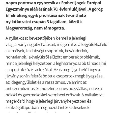
napra pontosan egybeesik az Emberi Jogok Európai
Egyezménye aláírásának 70. évfordulójával. A görög
ET elnökség egyik prioritásának tekinthető
nyilatkozatot csupán 3 tagállam, köztük
Magyarország, nem támogatta.
A nyilatkozat bevezetőjében kiemeli a jelenlegi
világjárvány negatív hatásait, megemlítve a fogyatékkal élő
személyek, kisebbségi csoportok, bevándorlók,
hontalanok, lakhelyükről elűzött emberek problémáit,
mint a jelenlegi helyzetben a leghátrányosabb társadalmi
csoportok közé tartozókat. Az is megfigyelhető hogy a
járvány során felerősödött e csoportok megbélyegzése,
az idegengyűlölet és a rasszizmus, valamint az
antiszemitizmus és muszlimellenes hozzáállás, illetve a
nőkkel és gyermekekkel szembeni erőszak. A nyilatkozat
megerősíti, hogy a jelenlegi járványhelyeztben és
szükségállapotban meghozott intézkedéseknek