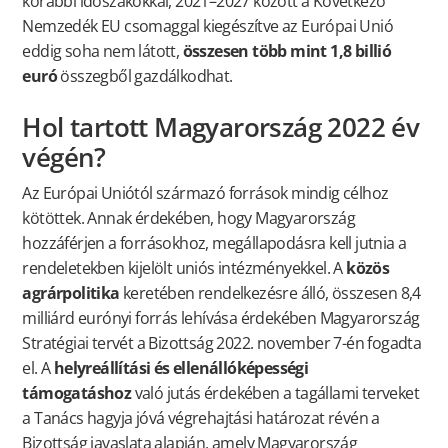
korábbi időszakokkal, 2021–2027 között a Következő
Nemzedék EU csomaggal kiegészítve az Európai Unió
eddig soha nem látott,
összesen több mint 1,8 billió
euró
összegből gazdálkodhat.
Hol tartott Magyarország 2022 év
végén?
Az Európai Uniótól származó források mindig célhoz
kötöttek. Annak érdekében, hogy Magyarország
hozzáférjen a forrásokhoz, megállapodásra kell jutnia a
rendeletekben kijelölt uniós intézményekkel. A
közös
agrárpolitika
keretében rendelkezésre álló, összesen 8,4
milliárd eurónyi forrás lehívása érdekében Magyarország
Stratégiai tervét a Bizottság 2022. november 7-én fogadta
el. A
helyreállítási és ellenállóképességi
támogatáshoz
való jutás érdekében a tagállami terveket
a Tanács hagyja jóvá végrehajtási határozat révén a
Bizottság javaslata alapján, amely Magyarország