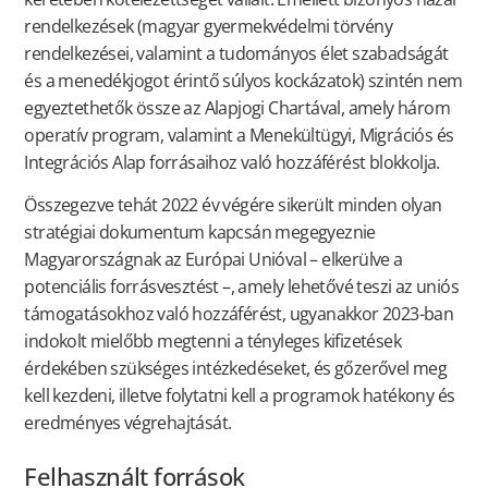
rendelkezések (magyar gyermekvédelmi törvény
rendelkezései, valamint a tudományos élet szabadságát
és a menedékjogot érintő súlyos kockázatok) szintén nem
egyeztethetők össze az Alapjogi Chartával, amely három
operatív program, valamint a Menekültügyi, Migrációs és
Integrációs Alap forrásaihoz való hozzáférést blokkolja.
Összegezve tehát 2022 év végére sikerült minden olyan
stratégiai dokumentum kapcsán megegyeznie
Magyarországnak az Európai Unióval – elkerülve a
potenciális forrásvesztést –, amely lehetővé teszi az uniós
támogatásokhoz való hozzáférést, ugyanakkor 2023-ban
indokolt mielőbb megtenni a tényleges kifizetések
érdekében szükséges intézkedéseket, és gőzerővel meg
kell kezdeni, illetve folytatni kell a programok hatékony és
eredményes végrehajtását.
Felhasznált források