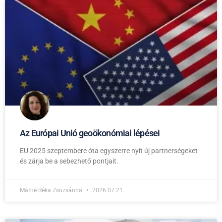
Az Európai Unió geoökonómiai lépései
EU 2025 szeptembere óta egyszerre nyit új partnerségeket
és zárja be a sebezhető pontjait.
Máthé Réka Zsuzsánna
2026.07.21.