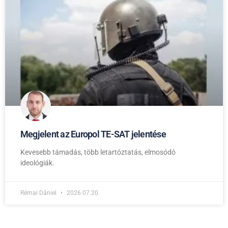
Megjelent az Europol TE-SAT jelentése
Kevesebb támadás, több letartóztatás, elmosódó
ideológiák.
Rémai Dániel
2026.07.20.