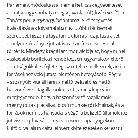
Parlament módosítással nem élhet, csak egyetértését
adhatja vagy vonhatja meg a javaslattól („kvázi vétó”), a
Tanács pedig
egyhangúlag
határoz. A költségvetés
kialakításának folyamatában ez utóbbi bír kiemelt
szereppel, hiszen a tagállamok forráshoz jutása a tét,
amelynek érvényre juttatása a Tanácson keresztül
történik. Mindegyik tagállam motivációja az, hogy minél
vaskosabb borítékkal rendelkezzen, ugyanakkor eltérő
adottságokkal és fejlettségi szinttel rendelkeznek, ami a
forrásokhoz való jutást jelentősen befolyásolja. Régre
visszanyúló vita áll fenn a nettó befizető és nettó
haszonélvező tagállamok között, amely kapcsán
megjegyzendő, hogy a haszonélvező tagállamok
megnyitották piacaikat, olcsó munkaerőt kínálnak, és a
források nem kis hányada is végül a befizető államokhoz
jut vissza (pl. vásárolt eszközökön, alapanyagokon,
külföldi vállalatok által elnyert kivitelezéseken keresztül).