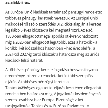
az alábbi írás.
Az Európai Unió kiadásait tartalmazó pénzügyi rendeletet
többéves pénzügyi keretnek nevezzük. Az Európai Unió
működéséről szóló szerződés 312. cikke alapján a keretet
legalább 5 éves időszakra kell meghatározni. Az első,
1988-ban elfogadott megállapodás öt évre vonatkozott,
míg a 2020-ban elfogadott legutóbbi, azaz a hatodik – a
korábbi két időszakhoz hasonlóan – hét évet ölel fel, a
2021-től 2027-ig tartó időszakra határozza meg az uniós
kiadások felső határát.
A többéves pénzügyi keret elfogadása hosszas folyamat
eredménye, hiszen a rendeletalkotás többszereplős
eljárás. A többéves pénzügyi keretet a
Tanács
különleges
jogalkotási eljárás keretében elfogadott
rendeletben határozza meg. A jogalkotás kezdeményező
szerep továbbra is az Európai Bizottságé, a két
társjogalkotó a Tanács és az Európai Parlament. A