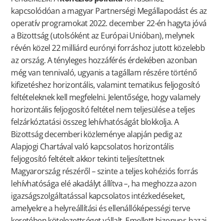
kapcsolódóan a magyar Partnerségi Megállapodást és az
operatív programokat 2022. december 22-én hagyta jóvá
a Bizottság (utolsóként az Európai Unióban), melynek
révén közel 22 milliárd eurónyi forráshoz jutott közelebb
az ország. A tényleges hozzáférés érdekében azonban
még van tennivaló, ugyanis a tagállam részére történő
kifizetéshez horizontális, valamint tematikus feljogosító
feltételeknek kell megfelelni. Jelentősége, hogy valamely
horizontális feljogosító feltétel nem teljesülése a teljes
felzárkóztatási összeg lehívhatóságát blokkolja. A
Bizottság decemberi közleménye alapján pedig az
Alapjogi Chartával való kapcsolatos horizontális
feljogosító feltételt akkor tekinti teljesítettnek
Magyarország részéről – szinte a teljes kohéziós forrás
lehívhatósága elé akadályt állítva –, ha meghozza azon
igazságszolgáltatással kapcsolatos intézkedéseket,
amelyekre a helyreállítási és ellenállóképességi terve
keretében kötelezettséget vállalt. Emellett bizonyos hazai