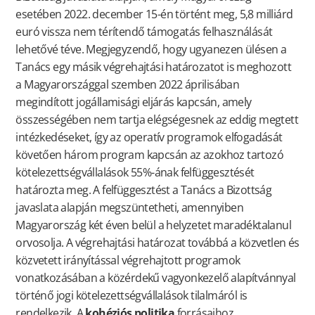
esetében 2022. december 15-én történt meg, 5,8 milliárd
euró vissza nem térítendő támogatás felhasználását
lehetővé téve. Megjegyzendő, hogy ugyanezen ülésen a
Tanács egy másik végrehajtási határozatot is meghozott
a Magyarországgal szemben 2022 áprilisában
megindított jogállamisági eljárás kapcsán, amely
összességében nem tartja elégségesnek az eddig megtett
intézkedéseket, így az operatív programok elfogadását
követően három program kapcsán az azokhoz tartozó
kötelezettségvállalások 55%-ának felfüggesztését
határozta meg. A felfüggesztést a Tanács a Bizottság
javaslata alapján megszüntetheti, amennyiben
Magyarország két éven belül a helyzetet maradéktalanul
orvosolja. A végrehajtási határozat továbbá a közvetlen és
közvetett irányítással végrehajtott programok
vonatkozásában a közérdekű vagyonkezelő alapítvánnyal
történő jogi kötelezettségvállalások tilalmáról is
rendelkezik. A
kohéziós politika
forrásaihoz