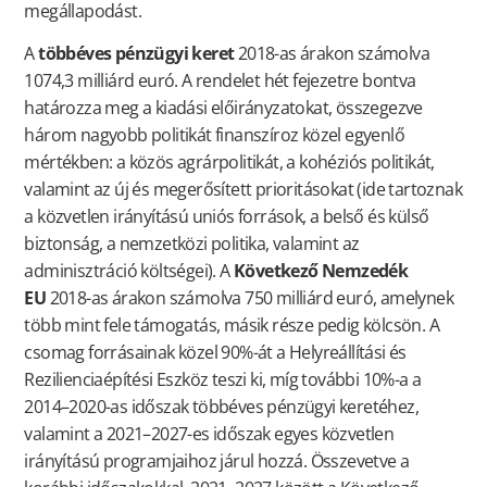
megállapodást.
A
többéves pénzügyi keret
2018-as árakon számolva
1074,3 milliárd euró. A rendelet hét fejezetre bontva
határozza meg a kiadási előirányzatokat, összegezve
három nagyobb politikát finanszíroz közel egyenlő
mértékben: a közös agrárpolitikát, a kohéziós politikát,
valamint az új és megerősített prioritásokat (ide tartoznak
a közvetlen irányítású uniós források, a belső és külső
biztonság, a nemzetközi politika, valamint az
adminisztráció költségei). A
Következő Nemzedék
EU
2018-as árakon számolva 750 milliárd euró, amelynek
több mint fele támogatás, másik része pedig kölcsön. A
csomag forrásainak közel 90%-át a Helyreállítási és
Rezilienciaépítési Eszköz teszi ki, míg további 10%-a a
2014–2020-as időszak többéves pénzügyi keretéhez,
valamint a 2021–2027-es időszak egyes közvetlen
irányítású programjaihoz járul hozzá. Összevetve a