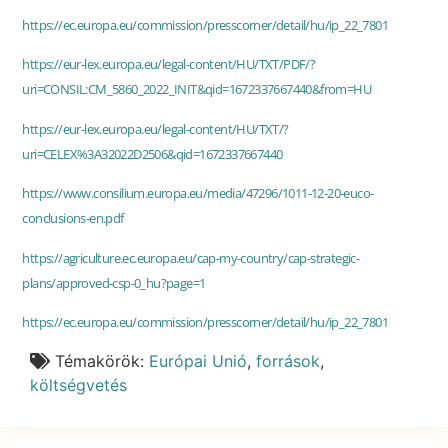
https://ec.europa.eu/commission/presscorner/detail/hu/ip_22_7801
https://eur-lex.europa.eu/legal-content/HU/TXT/PDF/?
uri=CONSIL:CM_5860_2022_INIT&qid=1672337667440&from=HU
https://eur-lex.europa.eu/legal-content/HU/TXT/?
uri=CELEX%3A32022D2506&qid=1672337667440
https://www.consilium.europa.eu/media/47296/1011-12-20-euco-
conclusions-en.pdf
https://agriculture.ec.europa.eu/cap-my-country/cap-strategic-
plans/approved-csp-0_hu?page=1
https://ec.europa.eu/commission/presscorner/detail/hu/ip_22_7801
Témakörök:
Európai Unió
,
források
,
költségvetés