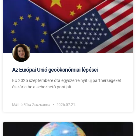
Az Európai Unió geoökonómiai lépései
EU 2025 szeptembere óta egyszerre nyit új partnerségeket
és zárja be a sebezhető pontjait.
Máthé Réka Zsuzsánna
2026.07.21.