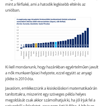
mint a férfiaké, ami a hatodik legkisebb eltérés az
unióban.
Ki kell mondanunk, hogy hazánkban egyértelműen javult
a nők munkaerőpiaci helyzete, ezzel együtt az anyagi
jóléte is 2010 óta.
Javaslom, emlékezzünk a kisiskoláskori matematikaórán
tanítottakra, miszerint egy szöveges példa helyes
megoldását csak akkor számolhatjuk ki, ha jól írjuk fel a
szövegből a feladatot, azaz nem értjük félre. A hibásan