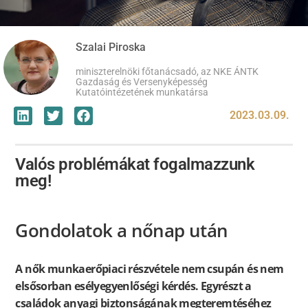
Szalai Piroska
miniszterelnöki főtanácsadó, az NKE ÁNTK
Gazdaság és Versenyképesség
Kutatóintézetének munkatársa
2023.03.09.
Valós problémákat fogalmazzunk
meg!
Gondolatok a nőnap után
A nők munkaerőpiaci részvétele nem csupán és nem
elsősorban esélyegyenlőségi kérdés. Egyrészt a
családok anyagi biztonságának megteremtéséhez