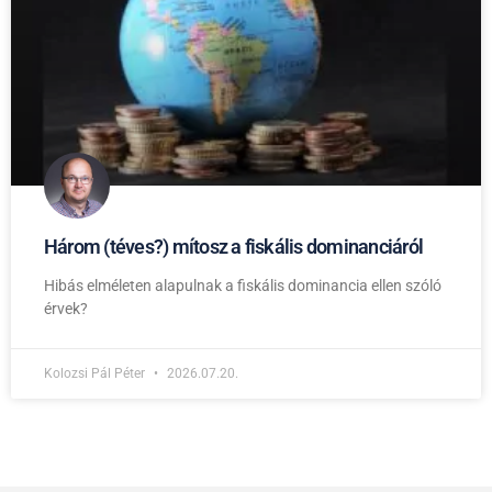
Három (téves?) mítosz a fiskális dominanciáról
Hibás elméleten alapulnak a fiskális dominancia ellen szóló
érvek?
Kolozsi Pál Péter
2026.07.20.