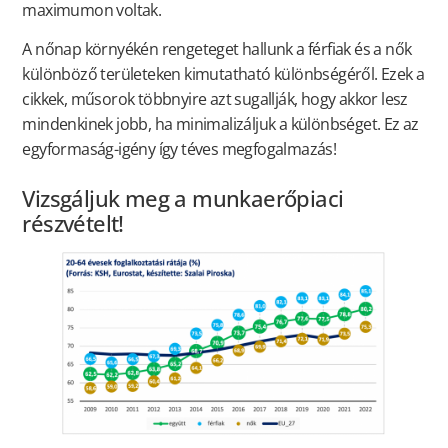
maximumon voltak.
A nőnap környékén rengeteget hallunk a férfiak és a nők
különböző területeken kimutatható különbségéről. Ezek a
cikkek, műsorok többnyire azt sugallják, hogy akkor lesz
mindenkinek jobb, ha minimalizáljuk a különbséget. Ez az
egyformaság-igény így téves megfogalmazás!
Vizsgáljuk meg a munkaerőpiaci
részvételt!