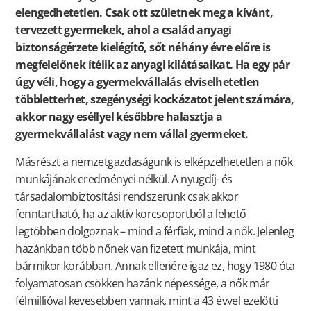
elengedhetetlen. Csak ott születnek meg a kívánt,
tervezett gyermekek, ahol a család anyagi
biztonságérzete kielégítő, sőt néhány évre előre is
megfelelőnek ítélik az anyagi kilátásaikat. Ha egy pár
úgy véli, hogy a gyermekvállalás elviselhetetlen
többletterhet, szegénységi kockázatot jelent számára,
akkor nagy eséllyel későbbre halasztja a
gyermekvállalást vagy nem vállal gyermeket.
Másrészt a nemzetgazdaságunk is elképzelhetetlen a nők
munkájának eredményei nélkül. A nyugdíj- és
társadalombiztosítási rendszerünk csak akkor
fenntartható, ha az aktív korcsoportból a lehető
legtöbben dolgoznak – mind a férfiak, mind a nők. Jelenleg
hazánkban több nőnek van fizetett munkája, mint
bármikor korábban. Annak ellenére igaz ez, hogy 1980 óta
folyamatosan csökken hazánk népessége, a nők már
félmillióval kevesebben vannak, mint a 43 évvel ezelőtti