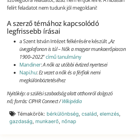
felírt feladatot nem tudunk jól megoldani!
A szerző témához kapcsolódó
legfrissebb írásai
a Szent István Intézet felkérésére készült „
Az
üvegplafonon is túl – Nők a magyar munkaerőpiacon
1900–2022
”
című tanulmány
Mandiner
:
A nők az utóbbi évtized nyertesei
Napi.hu
:
Ez vezet a nők és a férfiak nemi
megkülönböztetéséhez
Nyitókép: a szülési szabadság alatt otthonról dolgozó
nő; forrás: CIPHR Connect /
Wikipédia
Témakörök:
bérkülönbség
,
család
,
elemzés
,
gazdaság
,
munkaerő
,
nőnap