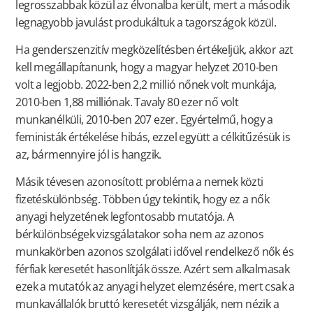
legrosszabbak közül az élvonalba került, mert a második
legnagyobb javulást produkáltuk a tagországok közül.
Ha genderszenzitív megközelítésben értékeljük, akkor azt
kell megállapítanunk, hogy a magyar helyzet 2010-ben
volt a legjobb. 2022-ben 2,2 millió nőnek volt munkája,
2010-ben 1,88 milliónak. Tavaly 80 ezer nő volt
munkanélküli, 2010-ben 207 ezer. Egyértelmű, hogy a
feministák értékelése hibás, ezzel együtt a célkitűzésük is
az, bármennyire jól is hangzik.
Másik tévesen azonosított probléma a nemek közti
fizetéskülönbség. Többen úgy tekintik, hogy ez a nők
anyagi helyzetének legfontosabb mutatója. A
bérkülönbségek vizsgálatakor soha nem az azonos
munkakörben azonos szolgálati idővel rendelkező nők és
férfiak keresetét hasonlítják össze. Azért sem alkalmasak
ezek a mutatók az anyagi helyzet elemzésére, mert csak a
munkavállalók bruttó keresetét vizsgálják, nem nézik a