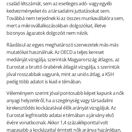
család létszámát, sem az esetleges adó- vagy egyéb
kedvezményeket és a társadalmi juttatásokat sem.
Továbbá nem terjednek ki az összes munkavállalóra sem,
mert a mikrovállalkozásokban dolgozókat, illetve
bizonyos ágazatok dolgozóit nem nézik.
Ráadásul az egyes meghatározó szervezetek más-más
mutatókat használnak. Az OECD a teljes kereset
mediánját vizsgálja, szerintük Magyarország átlagos, az
Eurostat a bruttó órabérek átlagát vizsgálja, s szerintük
jóval rosszabbak vagyunk, mint az uniós átlag, a KSH
pedig több adatot is kiad e témában.
Véleményem szerint jóval pontosabb képet kapunk a nők
anyagi helyzetéről, ha a szegénység vagy társadalmi
kirekesztődés kockázatával élők arányát vizsgáljuk. Az
Eurostat legfrissebb adatai e témában a járvány első
évére vonatkoznak. Akkor 1,4 százalékponttal volt
magasabb a kockázattal érintett nők aránya hazánkban,