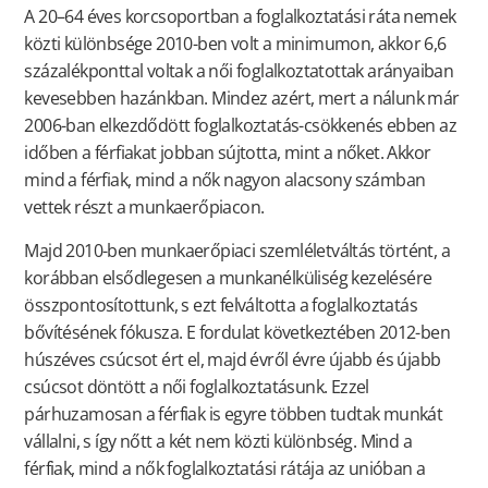
A 20–64 éves korcsoportban a foglalkoztatási ráta nemek
közti különbsége 2010-ben volt a minimumon, akkor 6,6
százalékponttal voltak a női foglalkoztatottak arányaiban
kevesebben hazánkban. Mindez azért, mert a nálunk már
2006-ban elkezdődött foglalkoztatás-csökkenés ebben az
időben a férfiakat jobban sújtotta, mint a nőket. Akkor
mind a férfiak, mind a nők nagyon alacsony számban
vettek részt a munkaerőpiacon.
Majd 2010-ben munkaerőpiaci szemléletváltás történt, a
korábban elsődlegesen a munkanélküliség kezelésére
összpontosítottunk, s ezt felváltotta a foglalkoztatás
bővítésének fókusza. E fordulat következtében 2012-ben
húszéves csúcsot ért el, majd évről évre újabb és újabb
csúcsot döntött a női foglalkoztatásunk. Ezzel
párhuzamosan a férfiak is egyre többen tudtak munkát
vállalni, s így nőtt a két nem közti különbség. Mind a
férfiak, mind a nők foglalkoztatási rátája az unióban a