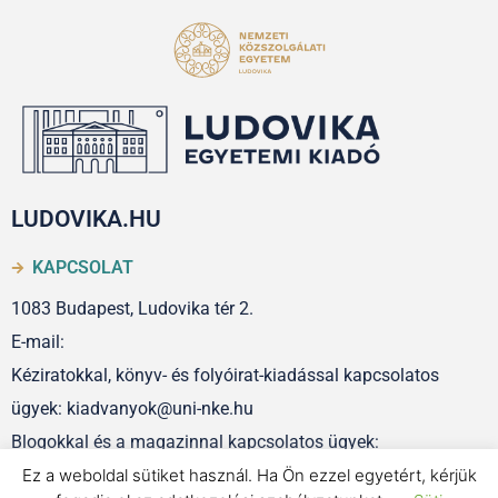
LUDOVIKA.HU
KAPCSOLAT
1083 Budapest, Ludovika tér 2.
E-mail:
Kéziratokkal, könyv- és folyóirat-kiadással kapcsolatos
ügyek: kiadvanyok@uni-nke.hu
Blogokkal és a magazinnal kapcsolatos ügyek:
szerkesztoseg@uni-nke.hu
Ez a weboldal sütiket használ. Ha Ön ezzel egyetért, kérjük