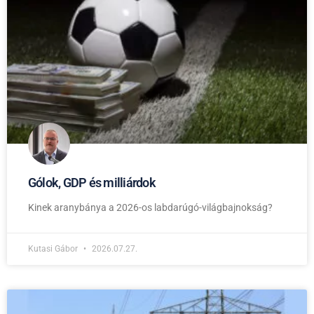
Gólok, GDP és milliárdok
Kinek aranybánya a 2026-os labdarúgó-világbajnokság?
Kutasi Gábor
2026.07.27.